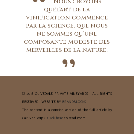
… Nous croyons
quel’art de la
vinification commence
par la science, que nous
ne sommes qu’une
composante modeste des
merveilles de la nature.
© 2018 OLIVEDALE PRIVATE VINEYARDS | ALL RIGHTS
RESERVED | WEBSITE BY
BRANDBLOCKS
The content is a concise version of the full article by
Carl van Wijck.
Click here
to read more.